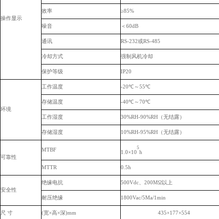
效率
≥85%
操作显示
噪音
＜
60dB
通讯
RS-232或RS-485
冷却方式
强制风机冷却
保护等级
IP20
工作温度
-20℃～55℃
存储温度
-40℃～70℃
环境
工作湿度
30%RH-90%RH（无结露）
存储湿度
10%RH-95%RH（无结露）
5
MTBF
1.0×10
h
可靠性
MTTR
0.5h
绝缘电抗
500Vdc、200MΩ以上
安全性
耐压绝缘
1800Vac/5Ma/1min
尺
寸
(宽×高×深)mm
435×177×554