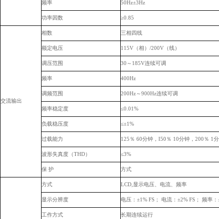
频率
50Hz±3Hz
功率因数
≥0.85
相数
三相四线
额定电压
115V（相）/200V（线）
调压范围
30～185V连续可调
频率
400Hz
调频范围
200Hz～900Hz连续可调
交流输出
频率稳定度
≤0.01%
负载稳压度
≤±1%
过载能力
125％ 60分钟，I50％ 10分钟，200％ 
波形失真度（
THD）
≤3%
保
护
方式
方式
LCD,显示电压、电流、频率
显示分辨度
电压：
±1% FS； 电流：±2% FS； 频率：±
工作方式
长期连续运行