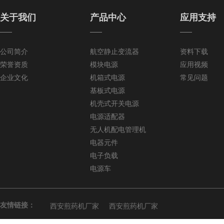
关于我们
产品中心
应用支持
——
——
——
公司简介
航空静止变流器
资料下载
荣誉资质
模块电源
应用视频
企业文化
机箱式电源
常见问题
基板式电源
机壳式开关电源
电源适配器
无人机配电管理机
电器元件
电子负载
电源车
友情链接：
西安煎药机厂家
西安煎药机厂家